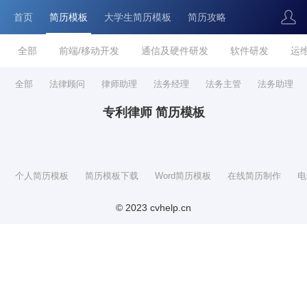
首页
简历模板
大学生简历模板
简历攻略
全部
前端/移动开发
通信及硬件研发
软件研发
运
全部
法律顾问
律师助理
法务经理
法务主管
法务助理
专利律师 简历模板
个人简历模板
简历模板下载
Word简历模板
在线简历制作
电
© 2023 cvhelp.cn