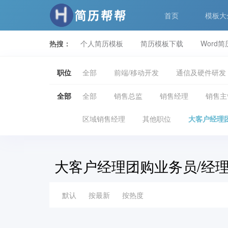
首页
模板大
热搜：
个人简历模板
简历模板下载
Word
职位
全部
前端/移动开发
通信及硬件研发
销售管理
销售顾问
商务拓展
售
全部
全部
销售总监
销售经理
销售主
机械设计/制造/维修
汽车制造/销售
区域销售经理
其他职位
大客户经理
化工
医生/药剂师
视觉/交互设计
大客户经理团购业务员/经
房地产开发/交易
物业/安保
人事
酒店服务
健康/美容
零售/百货
默认
按最新
按热度
广告
动画动效设计
业务运营
能