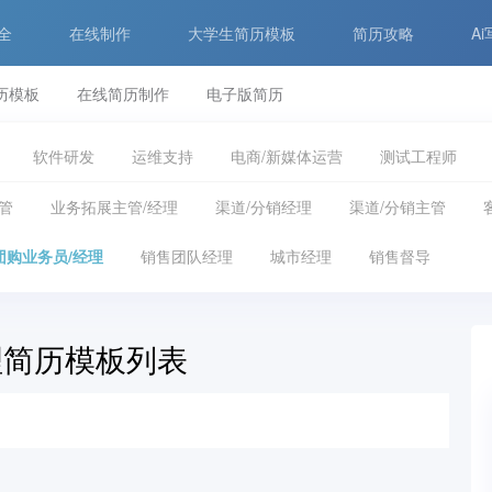
全
在线制作
大学生简历模板
简历攻略
A
简历模板
在线简历制作
电子版简历
软件研发
运维支持
电商/新媒体运营
测试工程师
前售后工程师
财务
投融资
银行/金融服务
保险
管
业务拓展主管/经理
渠道/分销经理
渠道/分销主管
普工/技工
服装/纺织/皮革
采购/供应链/材料管理
配送/理货/
团购业务员/经理
销售团队经理
城市经理
销售督导
公关媒介/会展
市场/品牌推广
影视/演艺
编辑/采编/作家/
理简历模板列表
高级管理
行政/文员
商务/专业服务
法务/律师/档案
交通运输
家政/维修
政府及非盈利机构
翻译
管培生/储
源/矿产/地质
环境科学/环保
医务管理/护士/医助
运营管理