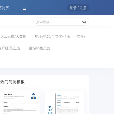
i写简历
登录 / 注册

人工智能/大数据
电子/电器/半导体/仪表
展开▾
项目管理
生产管理/质量管理
客户经理/主管
区域销售总监
外贸/关务
物流/仓储
生物/医药
记者
工业设计
建筑/室内设计
热门简历模板
教师
科研/学术研究
餐饮服务
备干部
社工
兼职
IT培训
/分析
农/林/牧/渔
客户服务