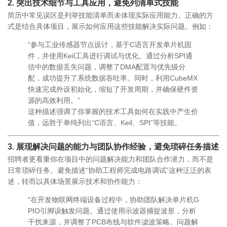
2.
突出技术细节与工具应用，避免列清单式技能
简历中常见误区是列举技能清单而未体现实际应用能力。正确的方
式是结合具体项目，展示如何应用这些技能解决实际问题。例如：
“参与工业传感器节点设计，基于C语言开发单片机固
件，并使用Keil工具进行调试与优化。通过分析SPI通
信中的数据丢失问题，调整了DMA配置与优先级分
配，成功提升了系统数据吞吐率。同时，利用CubeMX
快速完成外设初始化，缩短了开发周期，并确保硬件资
源的高效利用。”
这种描述强调了你掌握的技术工具如何在实践中产生价
值，远胜于单纯列出“C语言、Keil、SPI”等技能。
3.
展现解决问题的能力与团队协作经验，避免琐碎任务描述
招聘者更看重你在项目中的问题解决能力和团队合作潜力，而不是
日常琐碎任务。避免描述“协助工程师完成电路调试”这种泛泛的表
述，转而以具体场景展示技术和协作能力：
“在开发物联网终端设备过程中，协助团队解决单片机G
PIO引脚误触发问题。通过使用示波器捕捉波形，分析
干扰来源，并调整了PCB布线与软件滤波策略。问题解