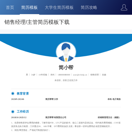
首页
简历模板
大学生简历模板
简历攻略
销售经理/主管简历模板下载
简小帮
男
34岁
10年经验
本科
18888888888
user@cvhelp.cn
销售经理
未婚
未在职，目前正在找工作
教育背景
2020/9-2024/6
简历帮帮大学
本科-电子商务
工作经历
2018/10-2023/12
简历帮帮有限责任公司
经销商管理主任（稽查）
1、负责销售部评估费用的稽查，了解市场PTR，UTC产品的操作。核心二道签约及保证金、特约相关费用稽核；CNY巡
游及售点执行检查；工作重点NL、ABC中餐、DTT费用发放及兑现；事业部一切评估费用必须层层稽核把关；
2、倒流/窜货查处，严格处罚制度的执行；