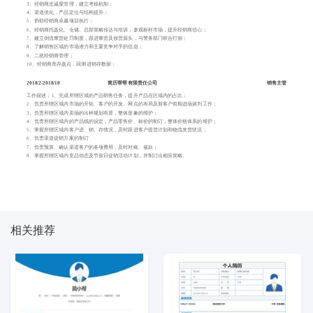
3、经销商忠诚度管理，建立考核机制；
4、渠道优化，产品定位与结构提升；
5、协助经销商卓越项目执行；
6、经销商托盘化、仓储、总部策略传达与培训，参观标杆市场，提升经销商信心；
7、建立倒流窜货处罚制度，跟进窜货及假货源头，与警务部门联合打假；
8、了解销售区域的市场潜力和主要竞争对手的信息；
9、二批经销商管理；
10、经销商库存盘点，回溯进销存数据；
2018/2-2018/10
简历帮帮有限责任公司
销售主管
工作描述：1、完成所辖区域的产品销售任务，提升产品在区域内的占比；
2、负责所辖区域内市场的开拓、客户的开发、网点的布局及新客户前期进场谈判工作；
3、负责所辖区域内卖场的出样规划布置，整体形象的维护；
4、负责所辖区域内的产品线的设定，产品零售价、标价的制订，整体价格体系的维护；
5、掌握所辖区域内客户进、销、存情况，及时跟进客户提货计划和物流发货状况；
6、负责渠道促销方案的制订
7、负责预算、确认渠道客户的各项费用，及时对账、催款；
8、掌握所辖区域内竞品动态及节假日促销活动计划，并制订出相应策略。
相关推荐